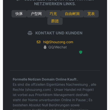
NETZWERKEN LINKS.
快豚
户型网
巧充
自由树洞
宽表
爵团
KONTAKT UND KUNDEN
hi@Shouzong.com
QQ/Wechat
Hosted Protected Environment
Formelle Notizen Domain Online Kauft .
Es sind die offziellen Eigentümes Nachweisung , alle
Rechte (shouzong.com) . Unser Handel mit Projekt
ist vorbei aus Prioritätem Management deshalb
steht der Name unverbunden Online in Pause ; Es
bestehen Absolut Null Berührungen sowie