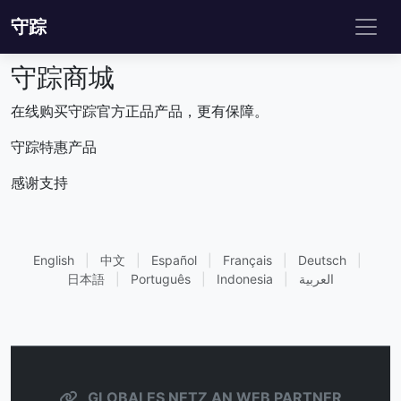
守踪
守踪商城
在线购买守踪官方正品产品，更有保障。
守踪特惠产品
感谢支持
English
|
中文
|
Español
|
Français
|
Deutsch
|
日本語
|
Português
|
Indonesia
|
العربية
GLOBALES NETZ AN WEB PARTNER